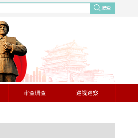
审查调查
巡视巡察