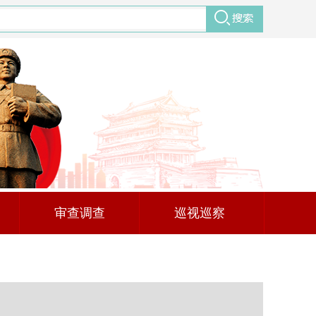
审查调查
巡视巡察