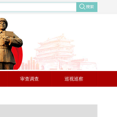
审查调查
巡视巡察